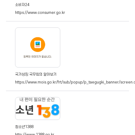
소비자24
https://www.consumer.go.kr
국가상징 국무회의 알아보기
https://www.mois.go.kr/frt/sub/popup/p_taegugki_banner/screen.
청소년1388
http://www.1388.go.kr