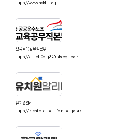
https://www.hakbi.org
전국교육공무직본부
https://xn--ob0btg349a4slcgd.com
유치원알리미
https://e-childschoolinfo.moe.go.kr/