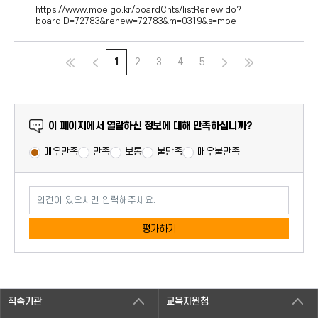
https://www.moe.go.kr/boardCnts/listRenew.do?
boardID=72783&renew=72783&m=0319&s=moe
1
2
3
4
5
만족도 조사
이 페이지에서 열람하신 정보에 대해 만족하십니까?
매우만족
만족
보통
불만족
매우불만족
의견이 있으시면 입력해주세요.
평가하기
직속기관
교육지원청