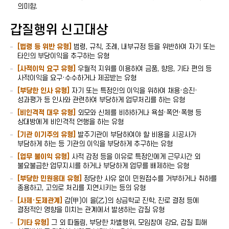
의미함.
갑질행위 신고대상
[법령 등 위반 유형]
법령, 규칙, 조례, 내부규정 등을 위반하여 자기 또는
타인의 부당이익을 추구하는 유형
[사적이익 요구 유형]
우월적 지위를 이용하여 금품, 향응, 기타 편의 등
사적이익을 요구·수수하거나 제공받는 유형
[부당한 인사 유형]
자기 또는 특정인의 이익을 위하여 채용·승진·
성과평가 등 인사와 관련하여 부당하게 업무처리를 하는 유형
[비인격적 대우 유형]
외모와 신체를 비하하거나 욕설·폭언·폭행 등
상대방에게 비인격적 언행을 하는 유형
[기관 이기주의 유형]
발주기관이 부담하여야 할 비용을 시공사가
부담하게 하는 등 기관의 이익을 부당하게 추구하는 유형
[업무 불이익 유형]
사적 감정 등을 이유로 특정인에게 근무시간 외
불요불급한 업무지시를 하거나 부당하게 업무를 배제하는 유형
[부당한 민원응대 유형]
정당한 사유 없이 민원접수를 거부하거나 취하를
종용하고, 고의로 처리를 지연시키는 등의 유형
[사제·도제관계]
갑(甲)이 을(乙)의 상급학교 진학, 진로 결정 등에
결정적인 영향을 미치는 관계에서 발생하는 갑질 유형
[기타 유형]
그 외 따돌림, 부당한 차별행위, 모임참여 강요, 갑질 피해