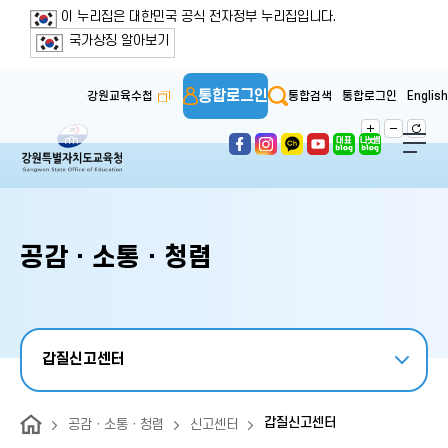
보조메뉴 바로가기
주메뉴 바로가기
본문 바로가기
푸터 바로가기
이 누리집은 대한민국 공식 전자정부 누리집입니다.
국가상징 알아보기
통합로그인
강원교육수첩
통합검색
통합로그인
English
공감ㆍ소통ㆍ청렴
갑질신고센터
갑질신고센터
공감ㆍ소통ㆍ청렴
신고센터