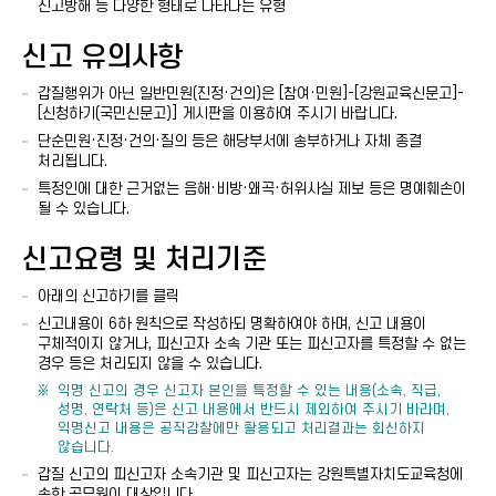
신고방해 등 다양한 형태로 나타나는 유형
신고 유의사항
갑질행위가 아닌 일반민원(진정·건의)은 [참여·민원]-[강원교육신문고]-
[신청하기(국민신문고)] 게시판을 이용하여 주시기 바랍니다.
단순민원·진정·건의·질의 등은 해당부서에 송부하거나 자체 종결
처리됩니다.
특정인에 대한 근거없는 음해·비방·왜곡·허위사실 제보 등은 명예훼손이
될 수 있습니다.
신고요령 및 처리기준
아래의 신고하기를 클릭
신고내용이 6하 원칙으로 작성하되 명확하여야 하며, 신고 내용이
구체적이지 않거나, 피신고자 소속 기관 또는 피신고자를 특정할 수 없는
경우 등은 처리되지 않을 수 있습니다.
익명 신고의 경우 신고자 본인을 특정할 수 있는 내용(소속, 직급,
성명, 연락처 등)은 신고 내용에서 반드시 제외하여 주시기 바라며,
익명신고 내용은 공직감찰에만 활용되고 처리결과는 회신하지
않습니다.
갑질 신고의 피신고자 소속기관 및 피신고자는 강원특별자치도교육청에
속한 공무원이 대상입니다.