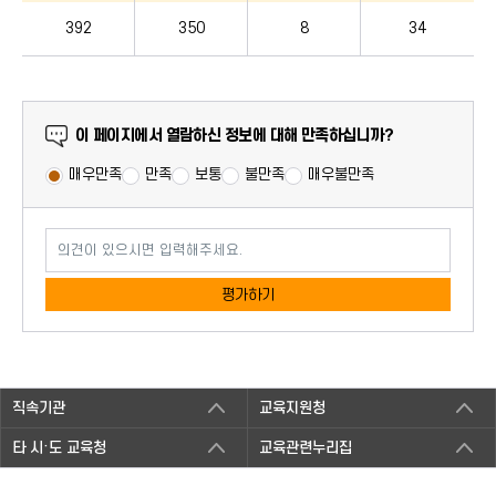
392
350
8
34
만족도 조사
이 페이지에서 열람하신 정보에 대해 만족하십니까?
매우만족
만족
보통
불만족
매우불만족
의견이 있으시면 입력해주세요.
평가하기
직속기관
교육지원청
타 시·도 교육청
교육관련누리집